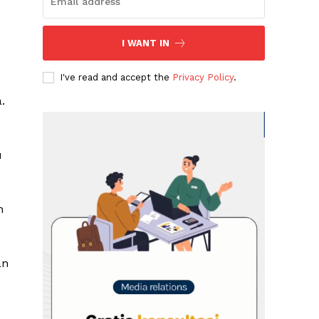
I WANT IN
I've read and accept the
Privacy Policy
.
.
u
n
an