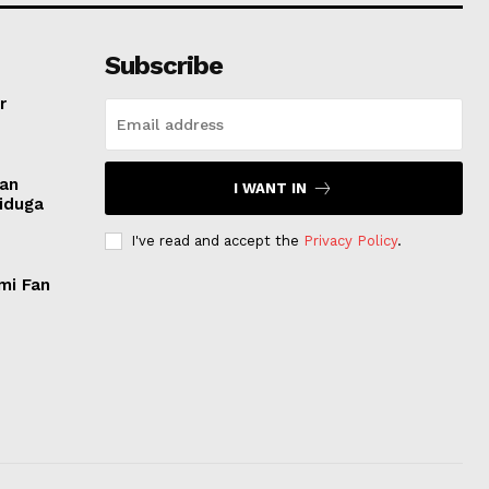
Subscribe
r
san
I WANT IN
Diduga
I've read and accept the
Privacy Policy
.
mi Fan