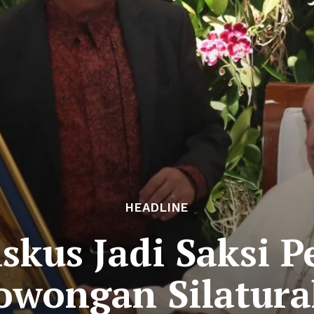
HEADLINE
iskus Jadi Saksi 
owongan Silatur