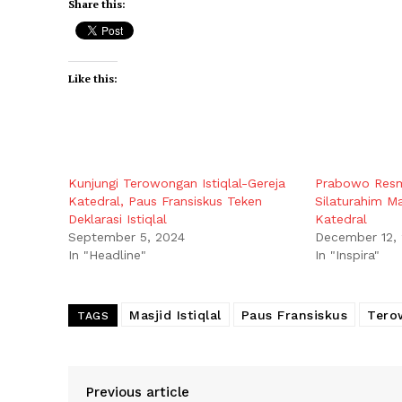
Share this:
Like this:
Kunjungi Terowongan Istiqlal-Gereja
Prabowo Resm
Katedral, Paus Fransiskus Teken
Silaturahim Mas
Deklarasi Istiqlal
Katedral
September 5, 2024
December 12,
In "Headline"
In "Inspira"
Masjid Istiqlal
Paus Fransiskus
Tero
TAGS
Previous article