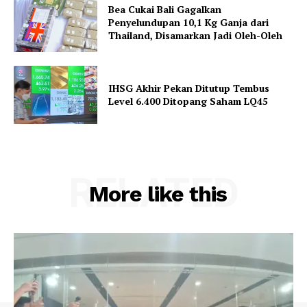
Bea Cukai Bali Gagalkan
Penyelundupan 10,1 Kg Ganja dari
Thailand, Disamarkan Jadi Oleh-Oleh
IHSG Akhir Pekan Ditutup Tembus
Level 6.400 Ditopang Saham LQ45
RELATED
More like this