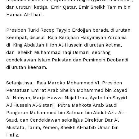
dan urutan ketiga Emir Qatar, Emir Sheikh Tamim bin
Hamad Al-Thani.
Presiden Turki Recep Tayyip Erdoğan berada di urutan
keempat, disusul Raja Kerajaan Hasyimiyah Yordania
di King Abdullah II ibn Al-Hussein di urutan kelima,
dan Sheikh Muhammad Taqi Usmani, seorang
cendekiawan Islam Pakistan dan Pemimpin Deobandi
di urutan keenam.
Selanjutnya, Raja Maroko Mohammed VI, Presiden
Persatuan Emirat Arab Sheikh Mohammed bin Zayed
Al-Nahyan, Marja Hawza Najaf Irak, Ayatollah Sayyid
Ali Hussein Al-Sistani, Putra Mahkota Arab Saudi
Pangeran Mohammed bin Salman bin Abdul-Aziz Al-
Saud, dan Cendekiawan sekaligus Direktur Dar Al
Mustafa, Tarim, Yemen, Sheikh Al-habib Umar bin
Hafiz.