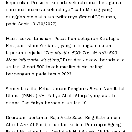
kepedulian Presiden kepada seluruh umat beragama
dan umat manusia seluruhnya,” kata Menag yang
diunggah melalui akun twitternya @YaqutCQoumas,
pada Senin (31/10/2022).
Hasil survei tahunan Pusat Pembelajaran Strategis
Kerajaan Islam Yordania, yang dituangkan dalam
laporan berjudul
“The Muslim 500: The World’s 500
Most Influential Muslims,”
Presiden Jokowi berada di di
urutan 13 dari 500 tokoh muslim dunia paling
berpengaruh pada tahun 2023.
Sementara itu, Ketua Umum Pengurus Besar Nahdlatul
Ulama (PBNU) KH Yahya Cholil Staquf yang akrab
disapa Gus Yahya berada di urutan 19.
Di urutan pertama Raja Arab Saudi King Salman bin
Abdul-Aziz Al-Saud, di urutan kedua Pemimpin Agung
Republik Islam Iran, Ayatollah Hajj Sayyid Ali Khamenei,