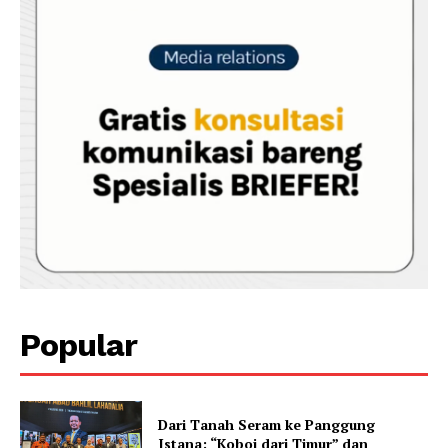
Popular
Dari Tanah Seram ke Panggung
Istana: “Koboi dari Timur” dan