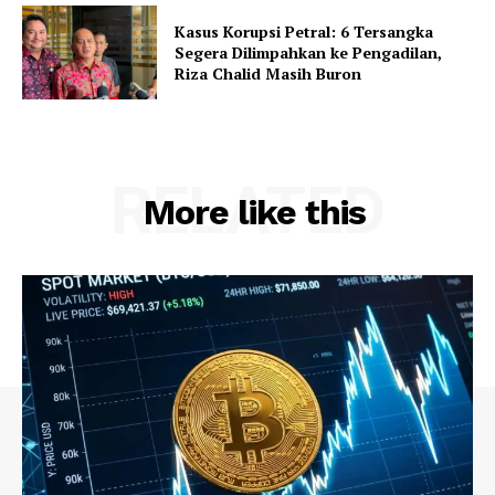
Kasus Korupsi Petral: 6 Tersangka
Segera Dilimpahkan ke Pengadilan,
Riza Chalid Masih Buron
RELATED
More like this