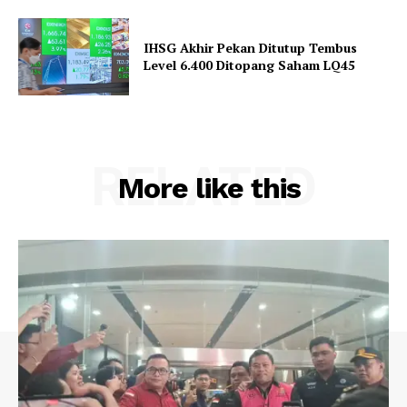
IHSG Akhir Pekan Ditutup Tembus
Level 6.400 Ditopang Saham LQ45
RELATED
More like this