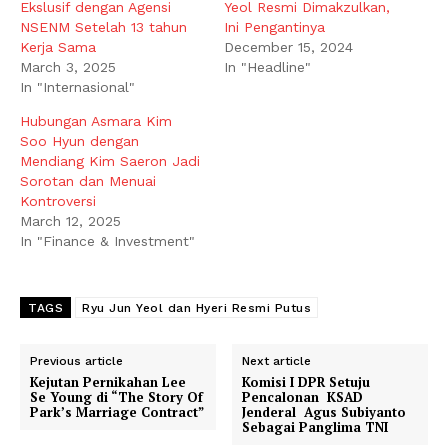
Ekslusif dengan Agensi
Yeol Resmi Dimakzulkan,
NSENM Setelah 13 tahun
Ini Pengantinya
Kerja Sama
December 15, 2024
March 3, 2025
In "Headline"
In "Internasional"
Hubungan Asmara Kim
Soo Hyun dengan
Mendiang Kim Saeron Jadi
Sorotan dan Menuai
Kontroversi
March 12, 2025
In "Finance & Investment"
TAGS
Ryu Jun Yeol dan Hyeri Resmi Putus
Previous article
Next article
Kejutan Pernikahan Lee
Komisi I DPR Setuju
Se Young di “The Story Of
Pencalonan KSAD
Park’s Marriage Contract”
Jenderal Agus Subiyanto
Sebagai Panglima TNI