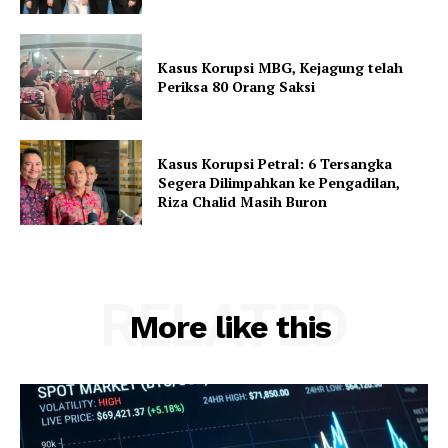
Kasus Korupsi MBG, Kejagung telah
Periksa 80 Orang Saksi
Kasus Korupsi Petral: 6 Tersangka
Segera Dilimpahkan ke Pengadilan,
Riza Chalid Masih Buron
RELATED
More like this