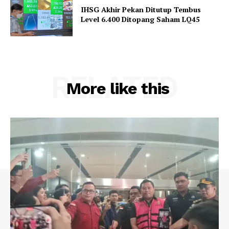
IHSG Akhir Pekan Ditutup Tembus
Level 6.400 Ditopang Saham LQ45
RELATED
More like this