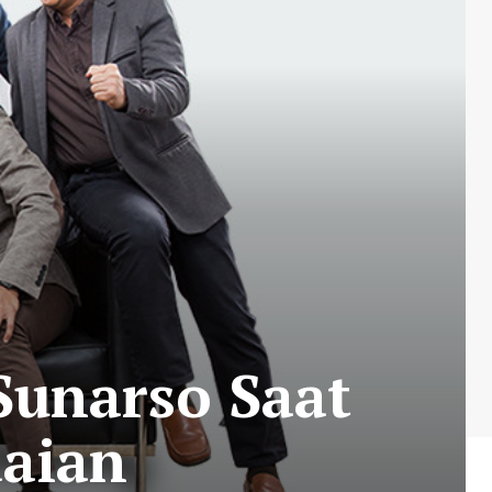
Sunarso Saat
daian