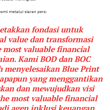
esmi melalui siaran pers:
etakkan fondasi untuk
al value
dan transformasi
e most valuable financial
aian. Kami BOD dan BOC
h menyelesaikan Blue Print
siapapun yang menggantikan
skan dan mewujudkan visi
the most valuable financial
di agen inklusi keuangan