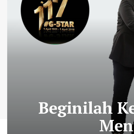
Beginilah K
Menj