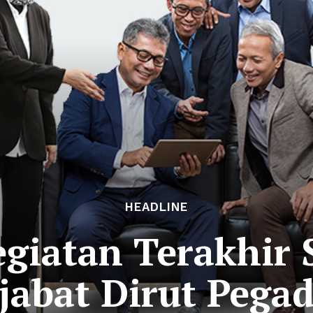
HEADLINE
egiatan Terakhir 
abat Dirut Pega