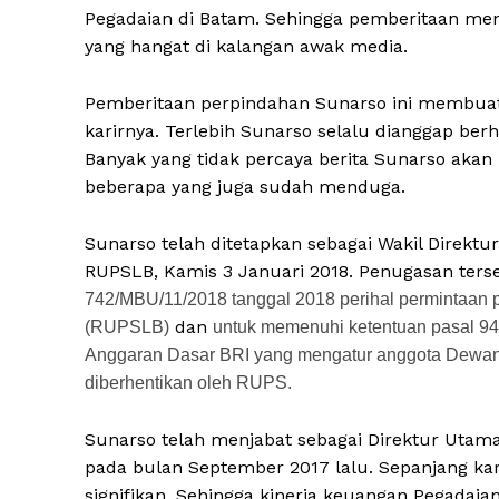
Pegadaian di Batam. Sehingga pemberitaan men
yang hangat di kalangan awak media.
Pemberitaan perpindahan Sunarso ini membuat
karirnya. Terlebih Sunarso selalu dianggap b
Banyak yang tidak percaya berita Sunarso akan 
beberapa yang juga sudah menduga.
Sunarso telah ditetapkan sebagai Wakil Direktu
RUPSLB, Kamis 3 Januari 2018. Penugasan ters
742/MBU/11/2018 tanggal 2018 perihal permintaa
dan
(RUPSLB)
untuk memenuhi ketentuan pasal 94
Anggaran Dasar BRI yang mengatur anggota Dewan K
diberhentikan oleh RUPS.
Sunarso telah menjabat sebagai Direktur Utama 
pada bulan September 2017 lalu. Sepanjang ka
signifikan. Sehingga kinerja keuangan Pegadaia