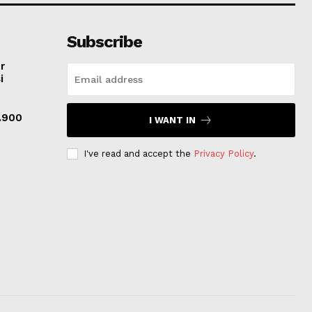
Subscribe
r
i
.900
I WANT IN
I've read and accept the
Privacy Policy
.
a