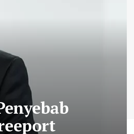
 Penyebab
reeport