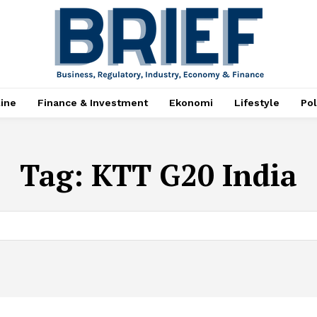
ine
Finance & Investment
Ekonomi
Lifestyle
Pol
Tag:
KTT G20 India