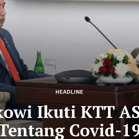
HEADLINE
kowi Ikuti KTT 
Tentang Covid-1