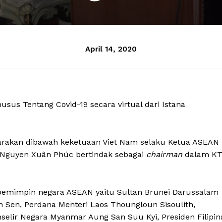
April 14, 2020
us Tentang Covid-19 secara virtual dari Istana
arakan dibawah keketuaan Viet Nam selaku Ketua ASEAN
 Nguyen Xuân Phúc bertindak sebagai
chairman
dalam K
 pemimpin negara ASEAN yaitu Sultan Brunei Darussalam
 Sen, Perdana Menteri Laos Thoungloun Sisoulith,
nselir Negara Myanmar Aung San Suu Kyi, Presiden Filipin