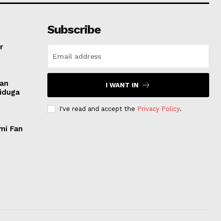
Subscribe
r
san
I WANT IN
Diduga
I've read and accept the
Privacy Policy
.
mi Fan