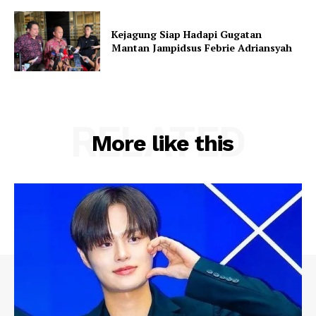
Kejagung Siap Hadapi Gugatan
Mantan Jampidsus Febrie Adriansyah
RELATED
More like this