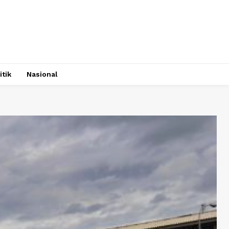
itik
Nasional