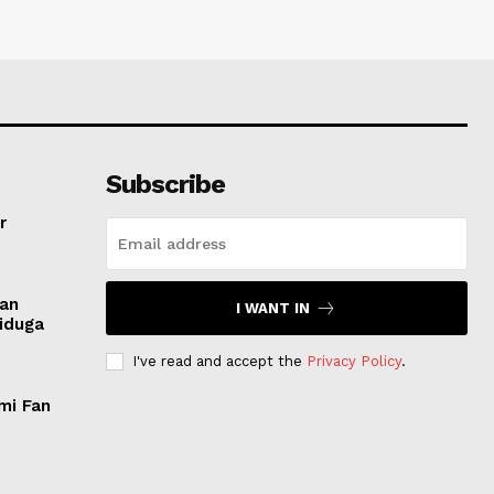
Subscribe
r
san
I WANT IN
Diduga
I've read and accept the
Privacy Policy
.
mi Fan