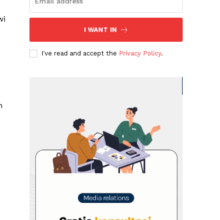
wi
I WANT IN
I've read and accept the
Privacy Policy
.
n