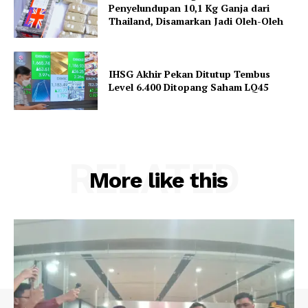
Penyelundupan 10,1 Kg Ganja dari
Thailand, Disamarkan Jadi Oleh-Oleh
IHSG Akhir Pekan Ditutup Tembus
Level 6.400 Ditopang Saham LQ45
RELATED
More like this