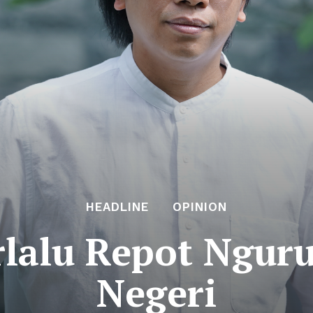
HEADLINE
OPINION
rlalu Repot Ngur
Negeri