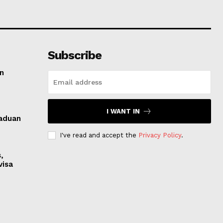
Subscribe
an
I WANT IN
paduan
I've read and accept the
Privacy Policy
.
,
visa