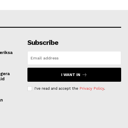
Subscribe
eriksa
egera
I WANT IN
lid
I've read and accept the
Privacy Policy
.
an