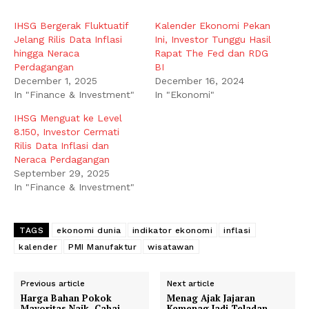
IHSG Bergerak Fluktuatif
Kalender Ekonomi Pekan
Jelang Rilis Data Inflasi
Ini, Investor Tunggu Hasil
hingga Neraca
Rapat The Fed dan RDG
Perdagangan
BI
December 1, 2025
December 16, 2024
In "Finance & Investment"
In "Ekonomi"
IHSG Menguat ke Level
8.150, Investor Cermati
Rilis Data Inflasi dan
Neraca Perdagangan
September 29, 2025
In "Finance & Investment"
TAGS
ekonomi dunia
indikator ekonomi
inflasi
kalender
PMI Manufaktur
wisatawan
Previous article
Next article
Harga Bahan Pokok
Menag Ajak Jajaran
Mayoritas Naik, Cabai
Kemenag Jadi Teladan