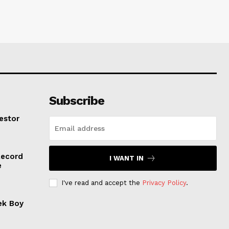
Subscribe
estor
Record
I WANT IN
e
I've read and accept the
Privacy Policy
.
ek Boy