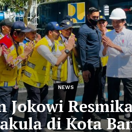
NEWS
en Jokowi Resmik
akula di Kota Ba