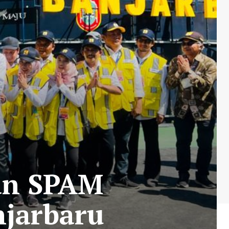
an SPAM
njarbaru