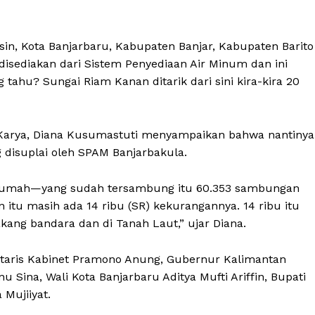
sin, Kota Banjarbaru, Kabupaten Banjar, Kabupaten Barito
isediakan dari Sistem Penyediaan Air Minum dan ini
 tahu? Sungai Riam Kanan ditarik dari sini kira-kira 20
ta Karya, Diana Kusumastuti menyampaikan bahwa nantinya
 disuplai oleh SPAM Banjarbakula.
n rumah—yang sudah tersambung itu 60.353 sambungan
 itu masih ada 14 ribu (SR) kekurangannya. 14 ribu itu
kang bandara dan di Tanah Laut,” ujar Diana.
retaris Kabinet Pramono Anung, Gubernur Kalimantan
u Sina, Wali Kota Banjarbaru Aditya Mufti Ariffin, Bupati
 Mujiiyat.