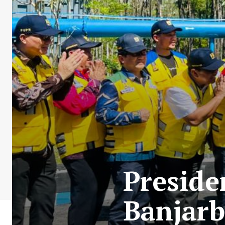
Presid
Banjarb