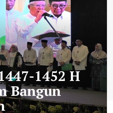
 1447-1452 H
um Bangun
h