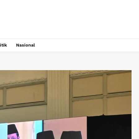
itik
Nasional