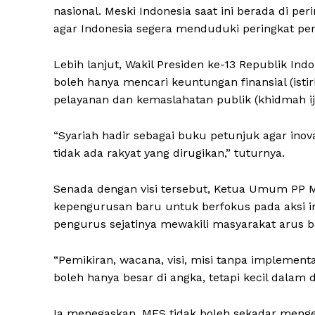
nasional. Meski Indonesia saat ini berada di pe
agar Indonesia segera menduduki peringkat pe
Lebih lanjut, Wakil Presiden ke-13 Republik In
boleh hanya mencari keuntungan finansial (isti
pelayanan dan kemaslahatan publik (khidmah ij
“Syariah hadir sebagai buku petunjuk agar ino
tidak ada rakyat yang dirugikan,” tuturnya.
Senada dengan visi tersebut, Ketua Umum PP 
kepengurusan baru untuk berfokus pada aksi i
pengurus sejatinya mewakili masyarakat arus 
“Pemikiran, wacana, visi, misi tanpa implementa
boleh hanya besar di angka, tetapi kecil dala
Ia menegaskan, MES tidak boleh sekadar mengeja