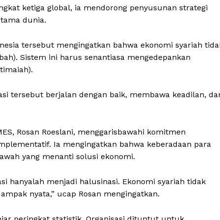
ringkat ketiga global, ia mendorong penyusunan strategi
rtama dunia.
donesia tersebut mengingatkan bahwa ekonomi syariah tida
rbah). Sistem ini harus senantiasa mengedepankan
timaiah).
vasi tersebut berjalan dengan baik, membawa keadilan, da
MES, Rosan Roeslani, menggarisbawahi komitmen
mplementatif. Ia mengingatkan bahwa keberadaan para
bawah yang menanti solusi ekonomi.
si hanyalah menjadi halusinasi. Ekonomi syariah tidak
m dampak nyata,” ucap Rosan mengingatkan.
r peringkat statistik. Organisasi dituntut untuk