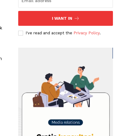
I WANT IN
k
I've read and accept the
Privacy Policy
.
n