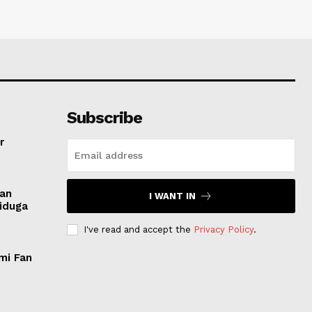
Subscribe
r
san
I WANT IN
Diduga
I've read and accept the
Privacy Policy
.
mi Fan