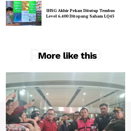
IHSG Akhir Pekan Ditutup Tembus
Level 6.400 Ditopang Saham LQ45
RELATED
More like this