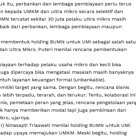
tuk itu, perbankan dan lembaga pembiayaan perlu terus
 kepada UMKM dan ultra mikro secara selektif dan
N tercatat sekitar 30 juta pelaku ultra mikro masih
baik dari perbankan, lembaga pembiayaan maupun
ya membentuk holding BUMN untuk UMi sebagai salah satu
n Ultra Mikro. Puteri menilai rencana pembentukan
iayaan terhadap pelaku usaha mikro dan kecil bisa
i juga dipercaya bisa mengatasi masalah masih banyaknya
ntuh layanan keuangan formal (unbankable).
miliki target yang sama. Dengan begitu, rencana bisnis
ebih terpadu, terarah, dan terukur. Tentu, kolaborasi ini
snis, pemetaan peran yang jelas, rencana pengelolaan yan
dak hanya memberikan modal tapi juga pembinaan dan
ro, ujarnya.
UI) Ninasapti Triaswati menilai holding BUMN untuk UMi
hadap upaya memajukan UMKM. Meski begitu, holding