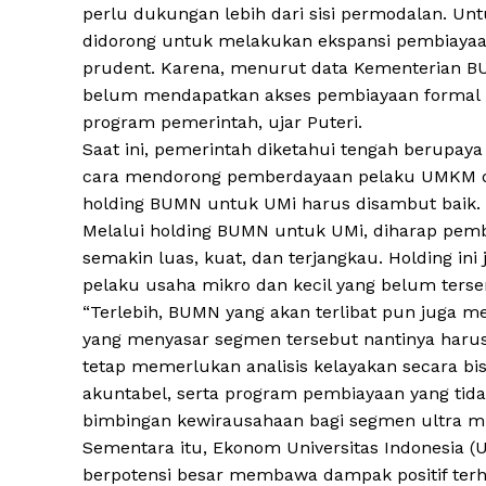
perlu dukungan lebih dari sisi permodalan. Un
didorong untuk melakukan ekspansi pembiayaan
prudent. Karena, menurut data Kementerian BUM
belum mendapatkan akses pembiayaan formal 
program pemerintah, ujar Puteri.
Saat ini, pemerintah diketahui tengah berupa
cara mendorong pemberdayaan pelaku UMKM da
holding BUMN untuk UMi harus disambut baik.
Melalui holding BUMN untuk UMi, diharap pemb
semakin luas, kuat, dan terjangkau. Holding in
pelaku usaha mikro dan kecil yang belum terse
“Terlebih, BUMN yang akan terlibat pun juga me
yang menyasar segmen tersebut nantinya harus l
tetap memerlukan analisis kelayakan secara bi
akuntabel, serta program pembiayaan yang ti
bimbingan kewirausahaan bagi segmen ultra mik
Sementara itu, Ekonom Universitas Indonesia (
berpotensi besar membawa dampak positif ter