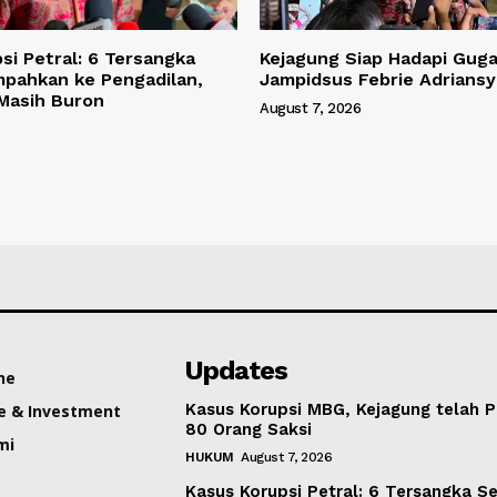
si Petral: 6 Tersangka
Kejagung Siap Hadapi Gug
mpahkan ke Pengadilan,
Jampidsus Febrie Adrians
 Masih Buron
August 7, 2026
Updates
ne
Kasus Korupsi MBG, Kejagung telah P
e & Investment
80 Orang Saksi
mi
HUKUM
August 7, 2026
Kasus Korupsi Petral: 6 Tersangka S