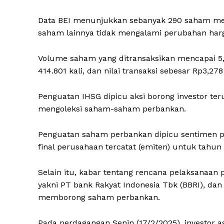
Data BEI menunjukkan sebanyak 290 saham men
saham lainnya tidak mengalami perubahan harg
Volume saham yang ditransaksikan mencapai 5,4
414.801 kali, dan nilai transaksi sebesar Rp3,278 
Penguatan IHSG dipicu aksi borong investor te
mengoleksi saham-saham perbankan.
Penguatan saham perbankan dipicu sentimen po
final perusahaan tercatat (emiten) untuk tahun
Selain itu, kabar tentang rencana pelaksanaa
yakni PT bank Rakyat Indonesia Tbk (BBRI), da
memborong saham perbankan.
Pada perdagangan Senin (17/2/2025), investor