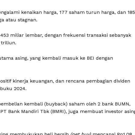
galami kenaikan harga, 177 saham turun harga, dan 185
a atau stagnan.
53 miliar lembar, dengan frekuensi transaksi sebanyak
triliun.
rutama asing, yang kembali masuk ke BEI dengan
sitif kinerja keuangan, dan rencana pembagian dividen
 buku 2024.
n pembelian kembali (buyback) saham oleh 2 bank BUMN,
n PT Bank Mandiri Tbk (BMRI), juga membuat investor asin
 asing membukukan beli bersih
(net buy)
mencapai Rp1,08