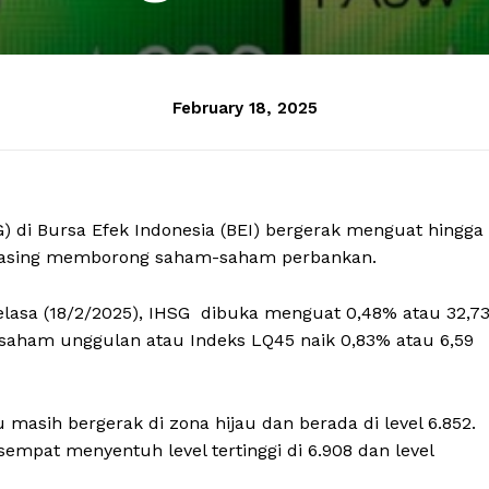
February 18, 2025
 di Bursa Efek Indonesia (BEI) bergerak menguat hingga
or asing memborong saham-saham perbankan.
Selasa (18/2/2025), IHSG dibuka menguat 0,48% atau 32,7
 saham unggulan atau Indeks LQ45 naik 0,83% atau 6,59
masih bergerak di zona hijau dan berada di level 6.852.
mpat menyentuh level tertinggi di 6.908 dan level