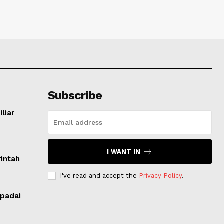
Subscribe
liar
I WANT IN
intah
I've read and accept the
Privacy Policy
.
padai