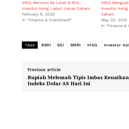
IHSG Merosot ke Level 6.900,
IHSG Menguat 
Investor Asing Lanjut Lepas Saham
Investor Asin
February 6, 2025
Saham
In "Finance & Investment"
May 20, 2025
In "Finance &
BBRI
BEI
BMRI
IHSG
Investor As
TAGS
Previous article
Rupiah Melemah Tipis Imbas Kenaikan
Indeks Dolar AS Hari Ini