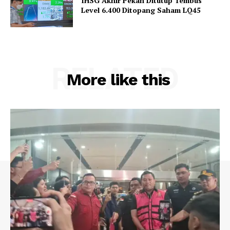
IHSG Akhir Pekan Ditutup Tembus
Level 6.400 Ditopang Saham LQ45
RELATED
More like this