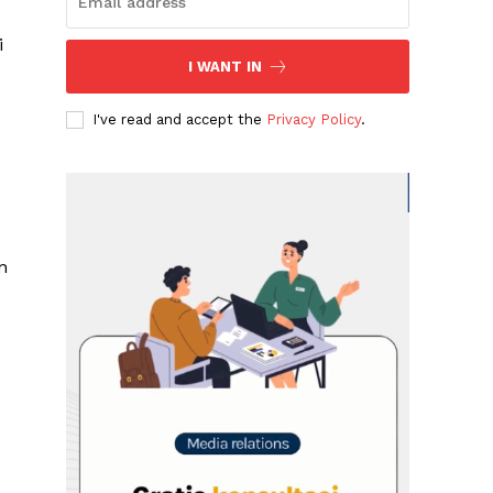
i
I WANT IN
I've read and accept the
Privacy Policy
.
n