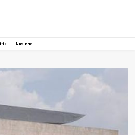
itik
Nasional