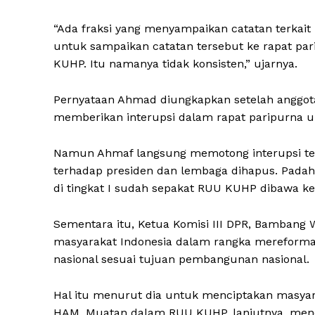
“Ada fraksi yang menyampaikan catatan terkai
untuk sampaikan catatan tersebut ke rapat p
KUHP. Itu namanya tidak konsisten,” ujarnya.
Pernyataan Ahmad diungkapkan setelah anggota
memberikan interupsi dalam rapat paripurna
Namun Ahmaf langsung memotong interupsi ter
terhadap presiden dan lembaga dihapus. Padah
di tingkat I sudah sepakat RUU KUHP dibawa ke
Sementara itu, Ketua Komisi III DPR, Bamban
masyarakat Indonesia dalam rangka mereforma
nasional sesuai tujuan pembangunan nasional.
Hal itu menurut dia untuk menciptakan masy
HAM. Muatan dalam RUU KUHP, lanjutnya, me