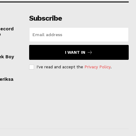
Subscribe
Record
e
I WANT IN
ek Boy
I've read and accept the
Privacy Policy
.
eriksa