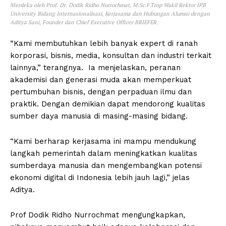
Merdeka oleh Prof. Dr. Dodik Ridho Nurrochmat, M.Sc.F.Trop Wakil Rektor IPB
University Bidang Internasionalisasi, Kerjasama dan Hubungan Alumni dengan
Aditya Sani, Founder dan Chief Executive Officer BRIEFER.
“Kami membutuhkan lebih banyak expert di ranah
korporasi, bisnis, media, konsultan dan industri terkait
lainnya,” terangnya. Ia menjelaskan, peranan
akademisi dan generasi muda akan memperkuat
pertumbuhan bisnis, dengan perpaduan ilmu dan
praktik. Dengan demikian dapat mendorong kualitas
sumber daya manusia di masing-masing bidang.
“Kami berharap kerjasama ini mampu mendukung
langkah pemerintah dalam meningkatkan kualitas
sumberdaya manusia dan mengembangkan potensi
ekonomi digital di Indonesia lebih jauh lagi,” jelas
Aditya.
Prof Dodik Ridho Nurrochmat mengungkapkan,