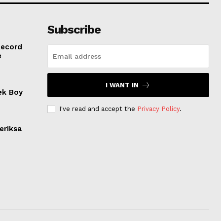
Subscribe
Record
e
I WANT IN
ek Boy
I've read and accept the
Privacy Policy
.
eriksa