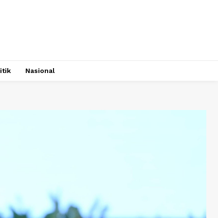
itik
Nasional